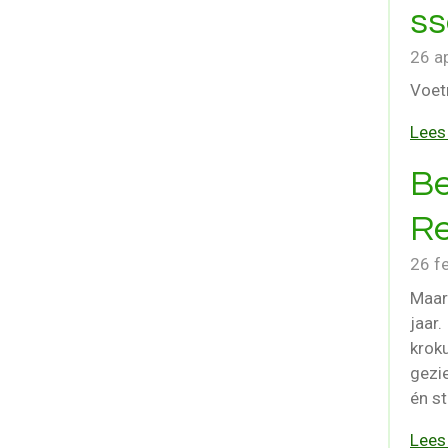
ss
26 a
Voetr
Lees
B
Re
26 f
Maar
jaar.
krok
gezi
én st
Lees