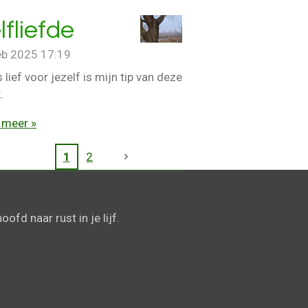
lfliefde
eb 2025
17:19
lief voor jezelf is mijn tip van deze
.
 meer »
1
2
ofd naar rust in je lijf.