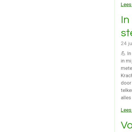
Lees
In
st
24 j
💪 I
in mi
mete
Krac
door 
telke
alles
Lees
Vo