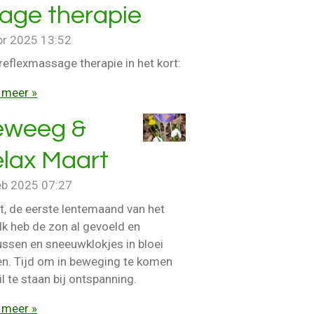
age therapie
pr 2025
13:52
eflexmassage therapie in het kort:
 meer »
eweeg &
lax Maart
eb 2025
07:27
t, de eerste lentemaand van het
 Ik heb de zon al gevoeld en
ussen en sneeuwklokjes in bloei
en. Tijd om in beweging te komen
il te staan bij ontspanning.
 meer »