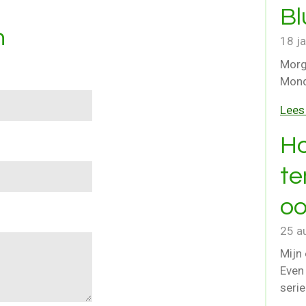
Bl
n
18 j
Morg
Mond
Lees
Ho
te
oo
25 a
Mijn 
Even 
seri