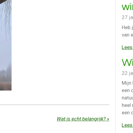
wi
27 j
Heb j
van 
Lees
Wi
22 j
Mijn 
een 
natuu
heel
een 
Wat is echt belangrijk?
»
Lees