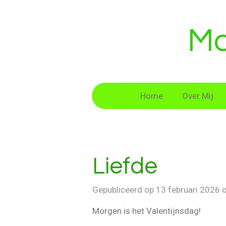
Ga
direct
Ma
naar
de
hoofdinhoud
Home
Over Mij
Liefde
Gepubliceerd op 13 februari 2026
Morgen is het Valentijnsdag!