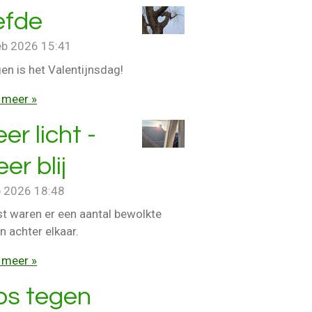
efde
eb 2026
15:41
en is het Valentijnsdag!
 meer »
er licht -
er blij
b 2026
18:48
st waren er een aantal bewolkte
 achter elkaar.
 meer »
ps tegen