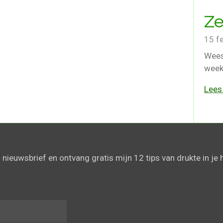
Ze
15 f
Wees 
week
Lees
n nieuwsbrief en ontvang gratis mijn 12 tips van drukte in je ho