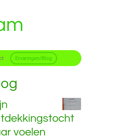
jam
ct
Ervaringen/Blog
log
jn
tdekkingstocht
ar voelen