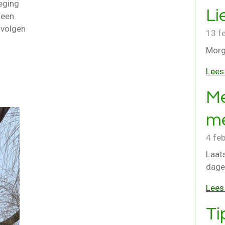
weging
Li
geen
 volgen
13 f
n
Morg
Lees
Me
me
4 fe
Laat
dagen
Lees
Ti