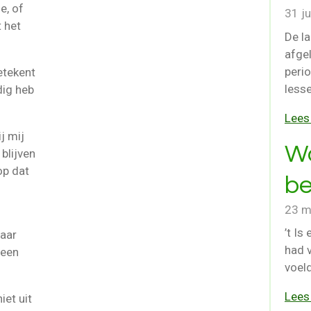
e, of
31 j
t het
De la
afge
perio
etekent
lesse
dig heb
Lees
j mij
Wa
blijven
op dat
be
23 m
’t Is
naar
had v
 een
voel
Lees
iet uit