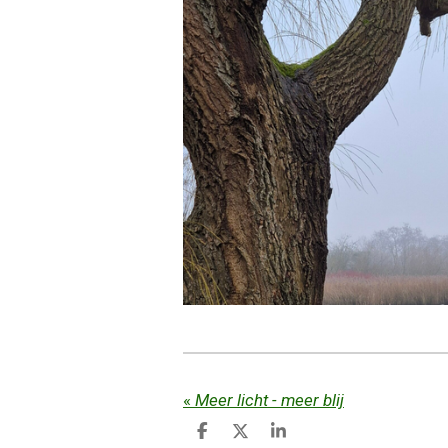
«
Meer licht - meer blij
D
D
S