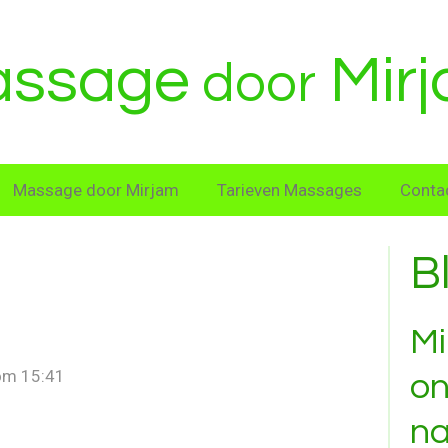
ssage
Mir
door
Massage door Mirjam
Tarieven Massages
Conta
B
Mi
 om 15:41
on
na