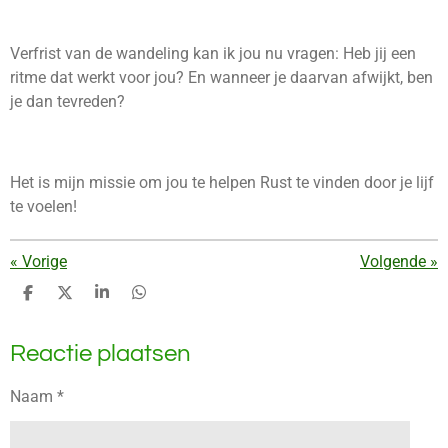
Verfrist van de wandeling kan ik jou nu vragen: Heb jij een
ritme dat werkt voor jou? En wanneer je daarvan afwijkt, ben
je dan tevreden?
Het is mijn missie om jou te helpen Rust te vinden door je lijf
te voelen!
«
Vorige
Volgende
»
D
D
S
D
e
e
h
e
l
e
a
l
Reactie plaatsen
e
l
r
e
n
e
n
Naam *