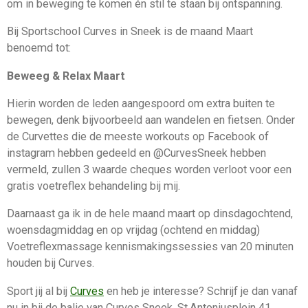
om in beweging te komen én stil te staan bij ontspanning.
Bij Sportschool Curves in Sneek is de maand Maart
benoemd tot:
Beweeg & Relax Maart
Hierin worden de leden aangespoord om extra buiten te
bewegen, denk bijvoorbeeld aan wandelen en fietsen. Onder
de Curvettes die de meeste workouts op Facebook of
instagram hebben gedeeld en @CurvesSneek hebben
vermeld, zullen 3 waarde cheques worden verloot voor een
gratis voetreflex behandeling bij mij.
Daarnaast ga ik in de hele maand maart op dinsdagochtend,
woensdagmiddag en op vrijdag (ochtend en middag)
Voetreflexmassage kennismakingssessies van 20 minuten
houden bij Curves.
Sport jij al bij
Curves
en heb je interesse? Schrijf je dan vanaf
nu in bij de balie van Curves Sneek. St.Antoniusplein 41,