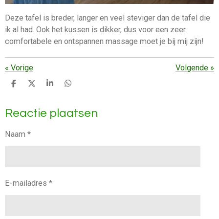
Deze tafel is breder, langer en veel steviger dan de tafel die
ik al had. Ook het kussen is dikker, dus voor een zeer
comfortabele en ontspannen massage moet je bij mij zijn!
«
Vorige
Volgende
»
D
D
S
D
e
e
h
e
l
e
a
l
Reactie plaatsen
e
l
r
e
n
e
n
Naam *
E-mailadres *