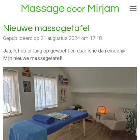
Massage
Mirjam
Ga
door
direct
naar
Nieuwe massagetafel
de
hoofdinhoud
Gepubliceerd op 21 augustus 2024 om 17:18
Jaa, ik heb er lang op gewacht en daar is ie dan eindelijk!
Mijn nieuwe massagetafel!